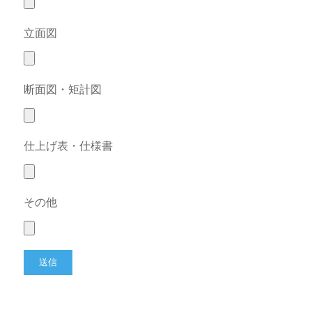
立面図
断面図・矩計図
仕上げ表・仕様書
その他